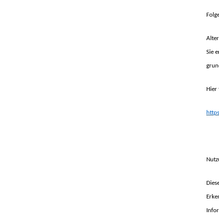
Folg
Alte
Sie 
grun
Hier
http
Nutz
Dies
Erke
Info