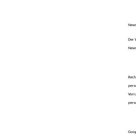
News
Der 
News
Rech
pers
Vorr
pers
Goog