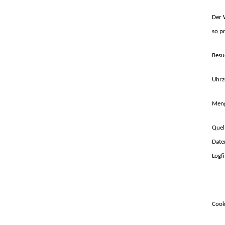
Der 
so pr
Besu
Uhrz
Meng
Quel
Date
Logf
Cook