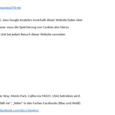
/gaoptout?hl=de
n), dass Google Analytics innerhalb dieser Website Daten über
rowser muss die Speicherung von Cookies also hierzu
en Link bei jedem Besuch dieser Website vonnöten.
er Way, Menlo Park, California 94025, USA) betrieben wird.
llt mir“, „Teilen“ in den Farben Facebooks (Blau und Weiß).
.facebook.com/docs/plugins/