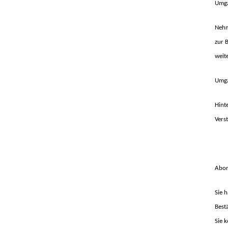
Umga
Nehm
zur 
weit
Umga
Hint
Vers
Abo
Sie 
Best
Sie 