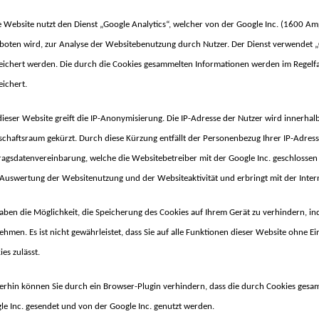
e Website nutzt den Dienst „Google Analytics“, welcher von der Google Inc. (1600 
boten wird, zur Analyse der Websitebenutzung durch Nutzer. Der Dienst verwendet „C
eichert werden. Die durch die Cookies gesammelten Informationen werden im Regelfa
eichert.
dieser Website greift die IP-Anonymisierung. Die IP-Adresse der Nutzer wird innerha
schaftsraum gekürzt. Durch diese Kürzung entfällt der Personenbezug Ihrer IP-Adres
ragsdatenvereinbarung, welche die Websitebetreiber mit der Google Inc. geschlossen 
 Auswertung der Websitenutzung und der Websiteaktivität und erbringt mit der Inte
haben die Möglichkeit, die Speicherung des Cookies auf Ihrem Gerät zu verhindern, i
ehmen. Es ist nicht gewährleistet, dass Sie auf alle Funktionen dieser Website ohne
es zulässt.
erhin können Sie durch ein Browser-Plugin verhindern, dass die durch Cookies gesamm
le Inc. gesendet und von der Google Inc. genutzt werden.