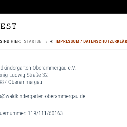
est
«
 SIND HIER:
STARTSEITE
IMPRESSUM / DATENSCHUTZERKLÄ
dkindergarten Oberammergau e.V.
nig-Ludwig-Straße 32
487 Oberammergau
fo@waldkindergarten-oberammergau.de
euernummer: 119/111/60163