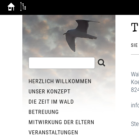
T
SIE
Wal
HERZLICH WILLKOMMEN
Koe
82
UNSER KONZEPT
DIE ZEIT IM WALD
in
BETREUUNG
MITWIRKUNG DER ELTERN
St
VERANSTALTUNGEN