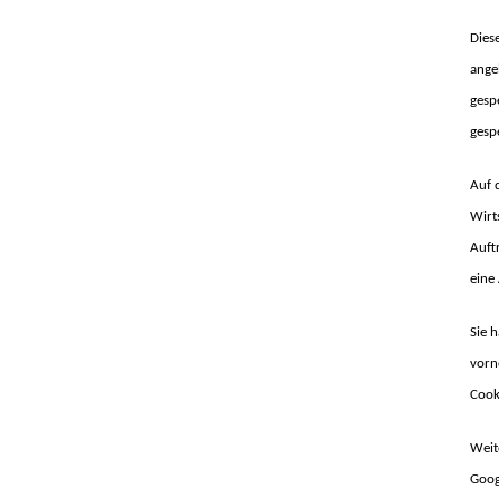
Dies
ange
gesp
gesp
Auf 
Wirt
Auft
eine
Sie 
vorn
Cooki
Weit
Goog