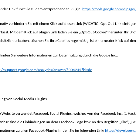
ender Link führt Sie zu dem entsprechenden Plugin:
https://tools.google.com/dlpage
rnativ verhindern Sie mit einem Klick auf diesen Link (WICHTIG! Opt-Out-Link einfüge
erfasst. Mit dem Klick auf obigen Link laden Sie ein „Opt-Out-Cookie“ herunter. Ihr B
dsätzlich erlauben. Löschen Sie Ihre Cookies regelmäßig, ist ein erneuter Klick auf d
 finden Sie weitere Informationen zur Datennutzung durch die Google Inc.:
s://support.google.com/analytics/answer/6004245?hl=de
ung von Social-Media-Plugins
e Website verwendet Facebook Social Plugins, welches von der Facebook Inc. (1 Hack
nnbar sind die Einbindungen an dem Facebook-Logo bzw. an den Begriffen „Like“, „Gefä
rmationen zu allen Facebook-Plugins finden Sie im folgenden Link:
https://developers