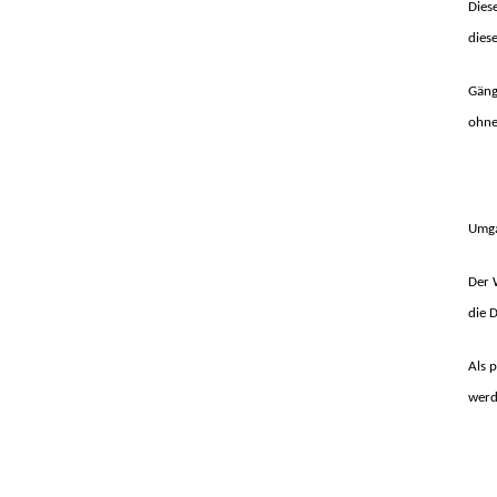
Dies
dies
Gängi
ohne
Umga
Der 
die 
Als 
werd